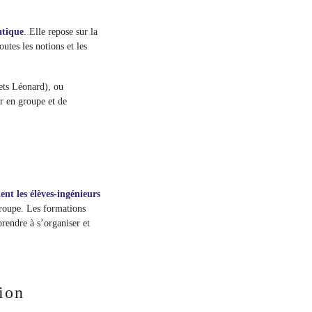
ratique
. Elle repose sur la
utes les notions et les
jets Léonard), ou
r en groupe et de
nt les élèves-ingénieurs
groupe. Les formations
endre à s’organiser et
tion