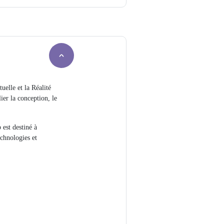
uelle et la Réalité
er la conception, le
 est destiné à
echnologies et