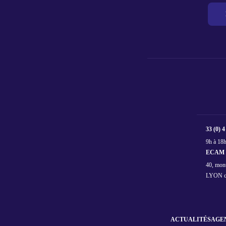
33 (0) 4
9h à 18h
ECAM L
40, mon
LYON c
ACTUALITÉS
AGE