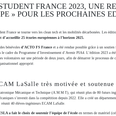
STUDENT FRANCE 2023, UNE R
PE » POUR LES PROCHAINES E
t France se tourne vers les clean tech et les mobilités décarbonées. Les éditi
t d’accueillir 25 écuries européennes à l’horizon 2025.
 des bénévoles
d’ACTO FS France
et a été rendue possible grâce à un soutien
le cadre du Programme d’Investissement d’Avenir PIA4. L’édition 2023 a été 
ses volontaires sur une période de deux jours, afin de démarrer le processus de
ganisationnel approprié.
CAM LaSalle très motivée et soutenu
atronique Mécanique et Technique (A.M.M.T), qui réunit plus de 80 futurs ing
écaniques s’investit dans la compétition depuis 2022. Elle a créé un départ
 réunit 40 élèves-ingénieurs ECAM LaSalle.
ESLA a fait le choix de soutenir l’équipe de l’école
en termes de matériel (cel