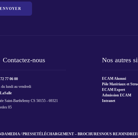
ENVOYER
Contactez-nous
Nos autres si
ECAM Alumni
 72 77 06 00
Pôle Matériaux et Stru
 du lundi au vendredi
ECAM Expert
aSalle
Admission ECAM
tée Saint-Barthélemy CS 50155 - 69321
Intranet
edex 05
NDA
MEDIA / PRESSE
TÉLÉCHARGEMENT – BROCHURES
NOUS REJOINDRE
F