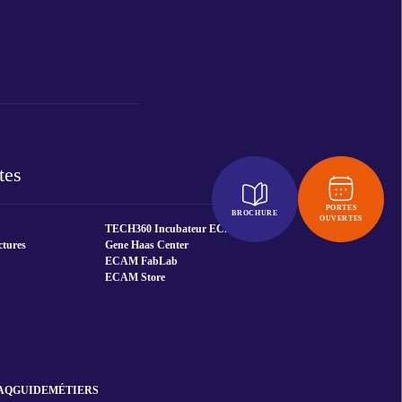
tes
PORTES
BROCHURE
OUVERTES
TECH360 Incubateur ECAM
ctures
Gene Haas Center
ECAM FabLab
ECAM Store
AQ
GUIDE
MÉTIERS