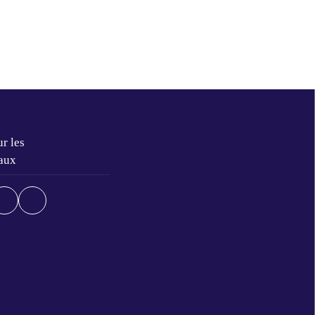
r les
aux