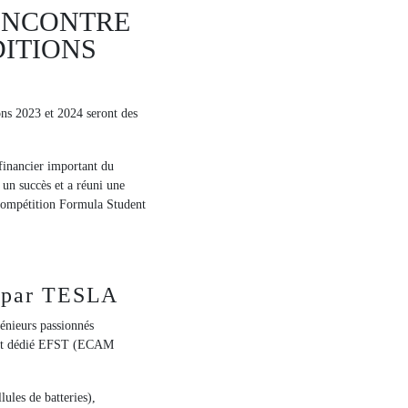
ENCONTRE
DITIONS
ons 2023 et 2024 seront des
 financier important du
un succès et a réuni une
 compétition Formula Student
e par TESLA
énieurs passionnés
ement dédié EFST (ECAM
lules de batteries),