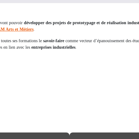
s vont pouvoir
développer des projets de prototypage et de réalisation indust
 Arts et Métiers
.
toutes ses formations le
savoir-faire
comme vecteur d’épanouissement des étudi
s en lien avec les
entreprises industrielles
.
Les projets des cycles prépar