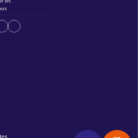
r les
aux
tes