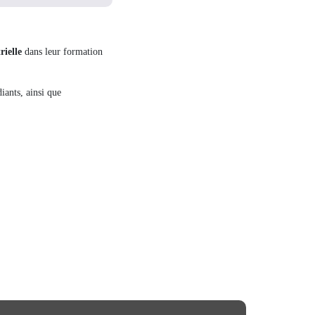
rielle
dans leur formation
ants, ainsi que
atoires intégrés ECAM Arts et Métiers