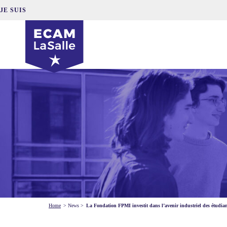
JE SUIS
Home
>
News
>
La Fondation FPMI investit dans l’avenir industriel des étudia