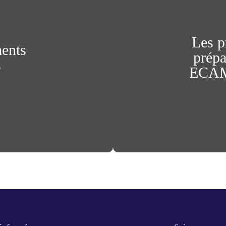
Les p
ments
prépa
s
ECAM 