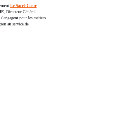
ssement
Le Sacré Cœur
HE
, Directeur Général
i s’engagent pour les métiers
tion au service de