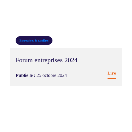
Campus & vie étudiante
DDRS
Entreprises & carrières
Entreprises & carrières
Formation
Forum entreprises 2024
International
Recherche & innovation
Lire
Publié le :
25 octobre 2024
Témoignage étudiant