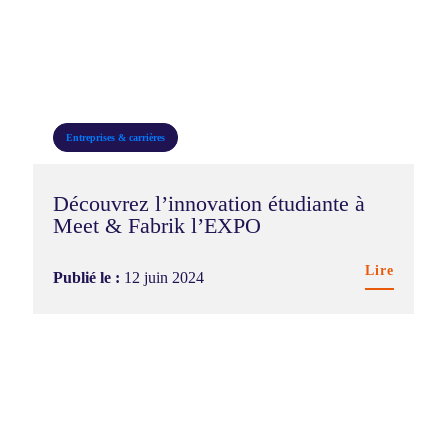
Campus & vie étudiante
DDRS
Entreprises & carrières
Entreprises & carrières
Formation
Découvrez l’innovation étudiante à
International
Meet & Fabrik l’EXPO
Recherche & innovation
Lire
Publié le :
12 juin 2024
Témoignage étudiant