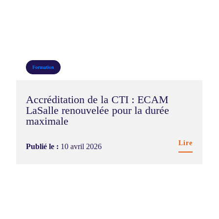
Campus & vie étudiante
DDRS
Entreprises & carrières
Formation
Formation
Accréditation de la CTI : ECAM
International
LaSalle renouvelée pour la durée
maximale
Recherche & innovation
Témoignage étudiant
Lire
Publié le :
10 avril 2026