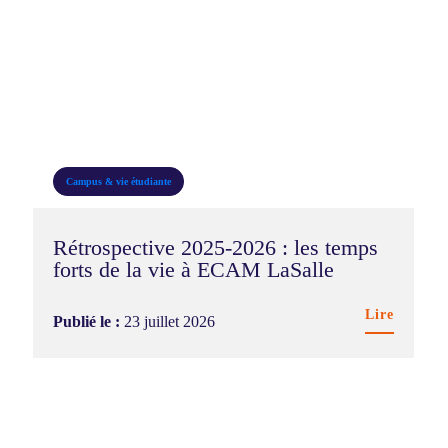
Toutes
Campus & vie étudiante
DDRS
Entreprises & carrières
Campus & vie étudiante
Formation
Rétrospective 2025-2026 : les temps
International
forts de la vie à ECAM LaSalle
Recherche & innovation
Lire
Publié le :
23 juillet 2026
Témoignage étudiant