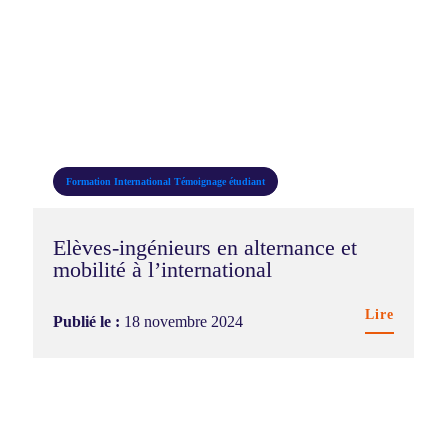
Toutes
Campus & vie étudiante
DDRS
Entreprises & carrières
Formation
International
Témoignage étudiant
Formation
Elèves-ingénieurs en alternance et
International
mobilité à l’international
Recherche & innovation
Lire
Publié le :
18 novembre 2024
Témoignage étudiant